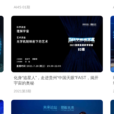
AI4S 01期
化身“追星人”，走进贵州“中国天眼”FAST，揭开
宇宙的奥秘
2021第3期