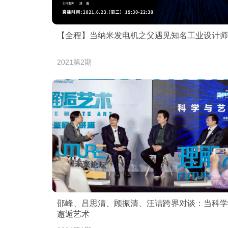
【全程】当纳米发电机之父遇见知名工业设计师
2021第2期
邵峰、吕思清、顾振清、汪诘跨界对谈：当科学
邂逅艺术