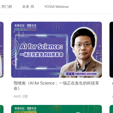
闭门耕
未来·局
YOSIA Webinar
鄂维南《AI for Science：一场正在发生的科技革
命》
AI4S 3期