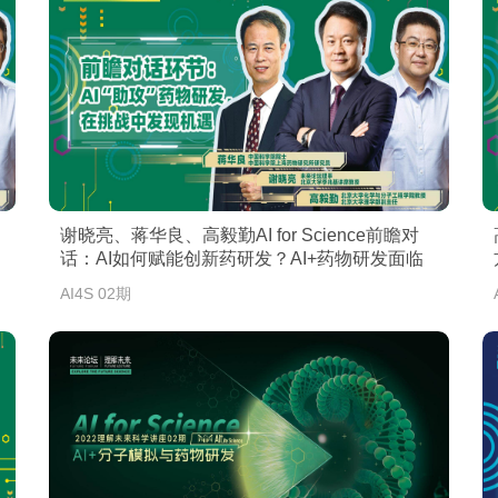
谢晓亮、蒋华良、高毅勤AI for Science前瞻对
话：AI如何赋能创新药研发？AI+药物研发面临
的机遇与挑战
AI4S 02期