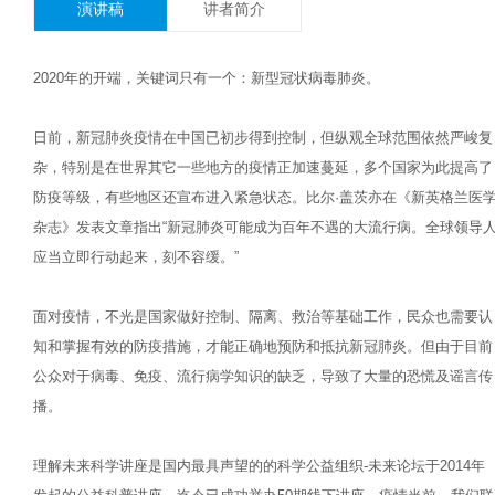
演讲稿
讲者简介
2020年的开端，关键词只有一个：新型冠状病毒肺炎。
日前，新冠肺炎疫情在中国已初步得到控制，但纵观全球范围依然严峻复
杂，特别是在世界其它一些地方的疫情正加速蔓延，多个国家为此提高了
防疫等级，有些地区还宣布进入紧急状态。比尔·盖茨亦在《新英格兰医
杂志》发表文章指出“新冠肺炎可能成为百年不遇的大流行病。全球领导
应当立即行动起来，刻不容缓。”
面对疫情，不光是国家做好控制、隔离、救治等基础工作，民众也需要认
知和掌握有效的防疫措施，才能正确地预防和抵抗新冠肺炎。但由于目前
公众对于病毒、免疫、流行病学知识的缺乏，导致了大量的恐慌及谣言传
播。
理解未来科学讲座是国内最具声望的的科学公益组织-未来论坛于2014年