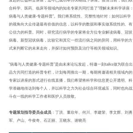
发起的公益科普讲座，迄今已成功举办50期线下讲座。疫情当前，我们联
合科学、医药、临床等领域内的知名专家共同打造了“理解未来科学讲座
病毒与人类健康-专题科普
”。我们将系统性、完整性地针对：如何以科学
的视角向大众传递最有价值的信息，以科学的数据和事实做系统性的、有
公信力的科普。同时，研究流行病学的专家将全方位专业解读病毒、冠状
病毒、新型冠状病毒，比较它和其它一些流行病之间的异同，用科学的方
式来判断它的未来走向，并探讨如何预防及治疗等相关领域知识。
“病毒与人类健康-专题科普”是由未来论坛发起，特邀一刻talks做为联合出
品方共同打造的科普专栏，计划每周推出一期，每期将邀请相关领域内的
专家以讲座的形式进行在线直播，我们希望将科学和信息更公开透明、科
学准确地传达到每个人，并以科学之力为社会综合环境减压，同时也向战
斗在一线的科学工作者和医护人员致敬。
专题策划指导委员会成员
：丁洪、董欣年、何川、李建荣、李文辉、刘勇
军、卢山、牛俊奇、石正丽、王晓东、谢晓亮