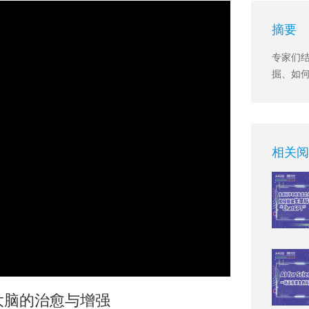
摘要
专家们
掘、如
相关阅
大脑的治愈与增强