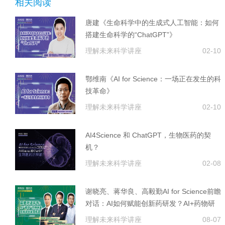
相关阅读
唐建《生命科学中的生成式人工智能：如何
搭建生命科学的“ChatGPT”》
理解未来科学讲座
02-10
鄂维南《AI for Science：一场正在发生的科
技革命》
理解未来科学讲座
02-10
AI4Science 和 ChatGPT，生物医药的契
机？
理解未来科学讲座
02-08
谢晓亮、蒋华良、高毅勤AI for Science前瞻
对话：AI如何赋能创新药研发？AI+药物研
发面临的机遇与挑战
理解未来科学讲座
08-07