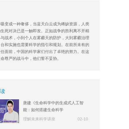
呼吸变成一种奢侈，当蓝天白云成为稀缺资源，人类
的生死对决已是一触即发。正如战争的胜利离不开精
略与战术，小到个人在雾霾天的防护，大到雾霾治理
出台和实施也需要科学的指引和规划。在前所未有的
责任面前，中国的科学家们付出了卓绝的努力。在这
生命尊严的战斗中，他们誓不妥协。
读
唐建《生命科学中的生成式人工智
能：如何搭建生命科学
的“ChatGPT”》
理解未来科学讲座
02-10