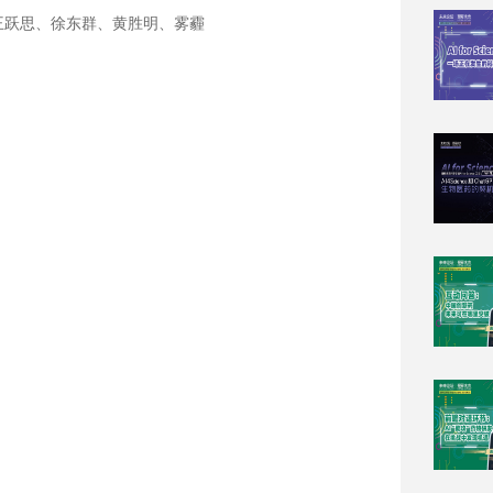
、王跃思、徐东群、黄胜明、雾霾