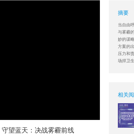
摘要
当自由
与雾霾
妙的谋
方案的
压力和
场捍卫
相关阅
：守望蓝天：决战雾霾前线