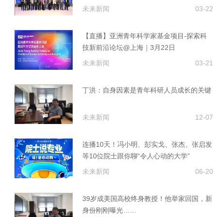
未来新闻
03-22
【直播】亚洲青年科学家基金项目-探索科
技新前沿论坛@上海｜3月22日
未来新闻
03-21
丁洪：自身因素是青年科研人员成长的关键
未来新闻
12-07
连播10天！冯小明、彭实戈、张杰、张启发
等10位院士跟你聊“令人心动的大学”
未来新闻
06-20
39岁成美国高校终身教授！他举家回国，新
身份刚刚曝光……