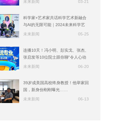
未来新闻
03-21
科学家+艺术家共话科学艺术新融合
与AI的无限可能｜2024未来科学艺
术论坛
未来新闻
05-25
连播10天！冯小明、彭实戈、张杰、
张启发等10位院士跟你聊“令人心动
的大学”
未来新闻
06-20
39岁成美国高校终身教授！他举家回
国，新身份刚刚曝光……
未来新闻
06-13