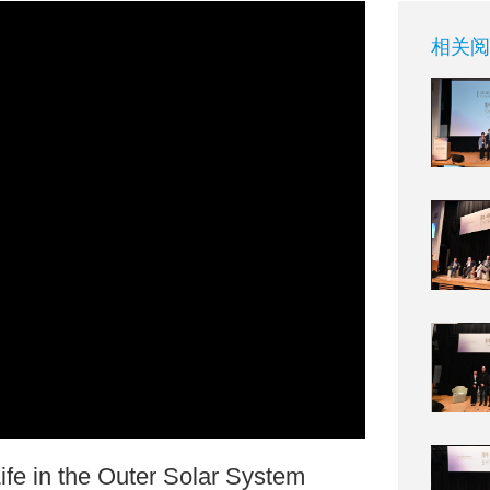
相关阅
ife in the Outer Solar System