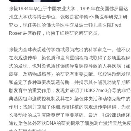
张毅1984年毕业于中国农业大学，1995年在美国佛罗里达
州立大学获得博士学位。张毅是霍华德•休斯医学研究所研
究员，现任美国哈佛大学医学院及波士顿儿童医院Fred
Rosen讲席教授，哈佛干细胞研究所研究员。
张毅为全球表观遗传学领域最为杰出的科学家之一。他不仅
在表观遗传学、染色质和发育重编程领域取得了多项里程碑
式的发现，也对染色质修饰酶异常调控导致的人类疾病（如
癌症、及药物成瘾等）的研究有重要贡献。张毅课题组发现
和鉴定了多种重要表观遗传酶，并揭示其在哺乳动物早期胚
胎发育中的重要作用；发现并证明了H3K27me3介导的非经
典基因组印迹调控机制及其在X-染色体失活和动物克隆中的
作用；找到并克服了体细胞核移植的表观遗传学障碍，为灵
长类动物的成功克隆奠定了重要基础。最近，张毅课题组还
通过染色体外环状DNA的研究揭示了细胞凋亡激活天然免