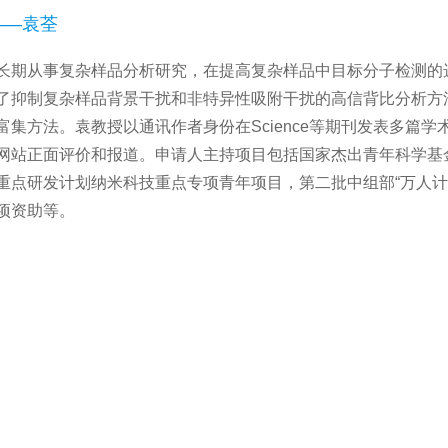
A——袁荃
长期从事复杂样品分析研究，在提高复杂样品中目标分子检测的
了抑制复杂样品背景干扰和非特异性吸附干扰的高信背比分析方
富集方法。袁教授以通讯作者身份在Science等期刊发表多篇学术论
网站正面评价和报道。申请人主持项目包括国家杰出青年科学基
重点研发计划纳米科技重点专项青年项目，第二批中组部“万人计
项资助等。