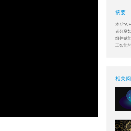
摘要
本期“A
者分享
组并赋
工智能
相关阅
因