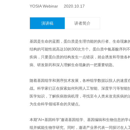
YOSIA Webinar 2020.10.17
演讲稿
讲者简介
基因是生命的蓝图，蛋白质是生理功能的执行者、生命现象
结构的可能性就高达10的300次方个。蛋白质中氨基酸序
疾病，只要蛋白质的结构发生一点错误，就会诱发和导致各
病、研发新药和深入理解生命现象的一把重要钥匙。
随着基因组学和测序技术发展，各种组学数据以惊人的速度
战。科学家们正在探索如何利用人工智能、深度学习等智能
医学知识，了解疾病致病机理，寻找至今人类未攻克疾病的
为生命科学领域革命的关键点。
本期“AI+基因科学”邀请基因组学、基因编辑和生物信息的
组并赋能生物学研究。同时，邀请产业界代表一同探讨在人